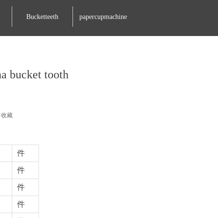
Bucketteeth
papercupmachine
cket tooth
收藏
件
件
件
件