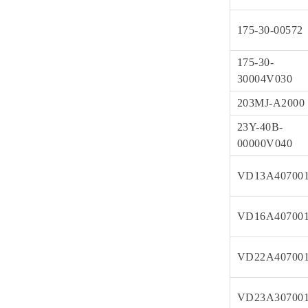
175-30-00572
175-30-
30004V030
203MJ-A2000
23Y-40B-
00000V040
VD13A40700
VD16A40700
VD22A40700
VD23A30700